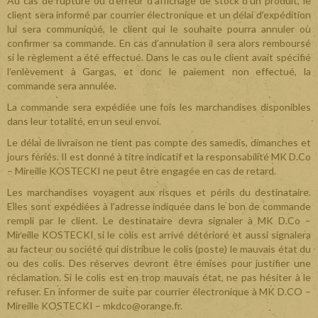
Au cas de rupture ou d’erreur d’affichage de stock d’un produit, le
client sera informé par courrier électronique et un délai d’expédition
lui sera communiqué, le client qui le souhaite pourra annuler ou
confirmer sa commande. En cas d’annulation il sera alors remboursé
si le règlement a été effectué. Dans le cas ou le client avait spécifié
l’enlèvement à Gargas, et donc le paiement non effectué, la
commande sera annulée.
La commande sera expédiée une fois les marchandises disponibles
dans leur totalité, en un seul envoi.
Le délai de livraison ne tient pas compte des samedis, dimanches et
jours fériés. Il est donné à titre indicatif et la responsabilité MK D.Co
– Mireille KOSTECKI ne peut être engagée en cas de retard.
Les marchandises voyagent aux risques et périls du destinataire.
Elles sont expédiées à l’adresse indiquée dans le bon de commande
rempli par le client. Le destinataire devra signaler à MK D.Co –
Mireille KOSTECKI si le colis est arrivé détérioré et aussi signalera
au facteur ou société qui distribue le colis (poste) le mauvais état du
ou des colis. Des réserves devront être émises pour justifier une
réclamation. Si le colis est en trop mauvais état, ne pas hésiter à le
refuser. En informer de suite par courrier électronique à MK D.CO –
Mireille KOSTECKI – mkdco@orange.fr.