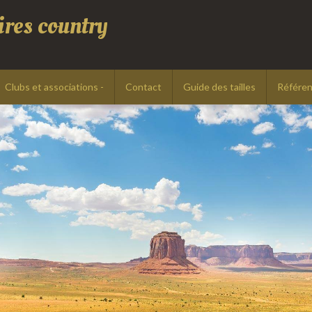
res country
Clubs et associations -
Contact
Guide des tailles
Référen